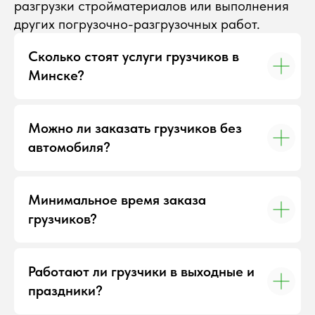
разгрузки стройматериалов или выполнения
Грузоперевозки в Минске
Грузоперевозки Минск — Москва
других погрузочно-разгрузочных работ.
Грузоперевозки Минск — Петербург
Грузовое такси
Сколько стоят услуги грузчиков в
Грузоперевозки с гидробортом
Минске?
Переезд
Квартирный переезд
Офисный переезд
Можно ли заказать грузчиков без
Международный переезд
автомобиля?
Коробки для переезда
Перевозка пианино
Дачный переезд
Перевозка мебели
Минимальное время заказа
Упаковка мебели
грузчиков?
Эвакуация авто
Транспортировка авто по
Беларуси
Грузчики
Работают ли грузчики в выходные и
праздники?
Вывоз мусора
Утилизация мебели