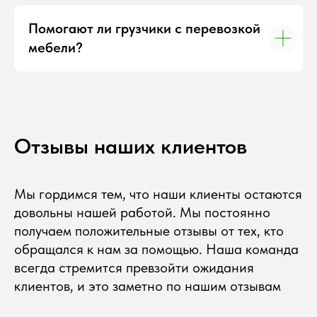
Дополнительные услуги
Помогают ли грузчики с перевозкой
Сборка и разборка мебели
мебели?
Перевозка строительных материалов
Хранение вещей
Грузоперевозки
по РБ
Грузоперевозки Минск — Брест
Грузоперевозки Минск — Витебск
Грузоперевозки Минск — Гомель
Отзывы наших клиентов
Грузоперевозки Минск — Гродно
Грузоперевозки Минск — Могилев
Мы гордимся тем, что наши клиенты остаются
довольны нашей работой. Мы постоянно
получаем положительные отзывы от тех, кто
обращался к нам за помощью. Наша команда
всегда стремится превзойти ожидания
клиентов, и это заметно по нашим отзывам