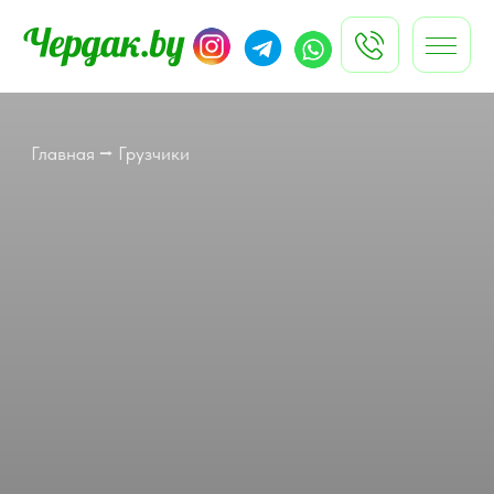
Услуги и цены
Автопарк⌵
Акции
Контакты
Блог
⌵
Главная
⭢
Грузчики