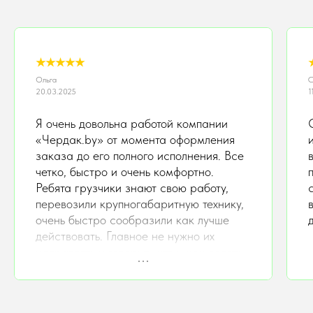
★★★★★
Ольга
С
20.03.2025
1
Я очень довольна работой компании
«Чердак.by» от момента оформления
заказа до его полного исполнения. Все
четко, быстро и очень комфортно.
Ребята грузчики знают свою работу,
перевозили крупногабаритную технику,
очень быстро сообразили как лучше
действовать. Главное не нужно их
направлять и говорить что и как делать.
Очень порадовала стоимость, т.к.
обращалась до этого в другую
компанию и цены были значительно